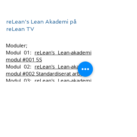
reLean's Lean Akademi på
reLean TV
Moduler;
Modul 01:
reLean's Lean-akademi
modul #001 5S
Modul 02:
reLean's Lean-akademi
modul #002 Standardiserat arbete
Modul 03:
reLean's Lean-akademi
modul #003 SMED
Modul 04:
reLean's Lean-akademi
modul #004 Roller och Ansvar
Modul 05:
reLean's Lean-akademi
modul #005 TPM
Modul 06:
reLean's Lean-akademi
modul #006 Produktionsplanering
Modul 07:
reLean's Lean-akademi