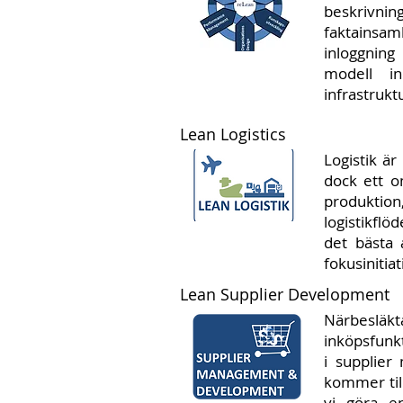
beskrivnin
faktainsa
inloggning
modell in
infrastrukt
Lean Logistics
Logistik är
dock ett o
produktion
logistikflö
det bästa
fokusinitia
Lean Supplier Development
Närbesläkta
inköpsfunk
i supplie
kommer till
vi göra e