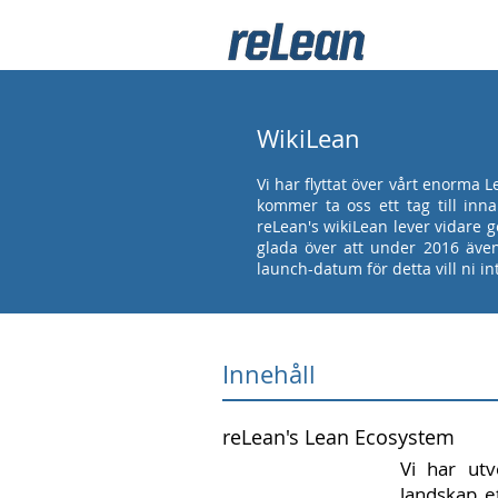
WikiLean
Vi har flyttat över vårt enorma 
kommer ta oss ett tag till inna
reLean's wikiLean lever vidare ge
glada över att under 2016 även
launch-datum för detta vill ni in
Innehåll
reLean's Lean Ecosystem
Vi har utv
landskap et