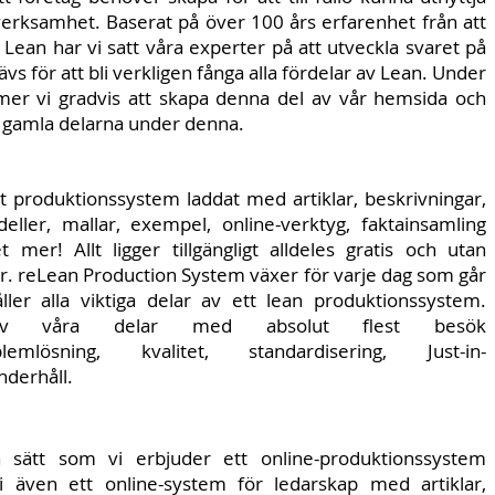
verksamhet. Baserat på över 100 års erfarenhet från att
Lean har vi satt våra experter på att utveckla svaret på
vs för att bli verkligen fånga alla fördelar av Lean. Under
r vi gradvis att skapa denna del av vår hemsida och
 gamla delarna under denna.
rt produktionssystem laddat med artiklar, beskrivningar,
deller, mallar, exempel, online-verktyg, faktainsamling
 mer! Allt ligger tillgängligt alldeles gratis och utan
r. reLean Production System växer för varje dag som går
ller alla viktiga delar av ett lean produktionssystem.
v våra delar med absolut flest besök
mlösning, kvalitet, standardisering, Just-in-
nderhåll.
sätt som vi erbjuder ett online-produktionssystem
i även ett online-system för ledarskap med artiklar,