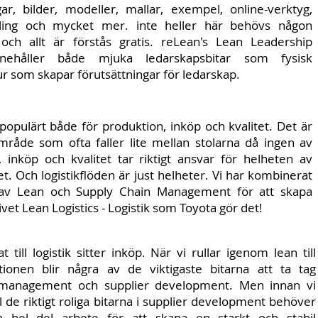
gar, bilder, modeller, mallar, exempel, online-verktyg,
mling och mycket mer. inte heller här behövs någon
 och allt är förstås gratis. reLean's Lean Leadership
nehåller både mjuka ledarskapsbitar som fysisk
ur som skapar förutsättningar för ledarskap.
 populärt både för produktion, inköp och kvalitet. Det är
mråde som ofta faller lite mellan stolarna då ingen av
, inköp och kvalitet tar riktigt ansvar för helheten av
det. Och logistikflöden är just helheter. Vi har kombinerat
 av Lean och Supply Chain Management för att skapa
tivet Lean Logistics - Logistik som Toyota gör det!
t till logistik sitter inköp. När vi rullar igenom lean till
tionen blir några av de viktigaste bitarna att ta tag
r management och supplier development. Men innan vi
 de riktigt roliga bitarna i supplier development behöver
n hel del arbete för att skapa en starkt och stabil