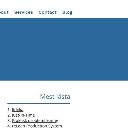
bout
Services
Contact
Blog
Mest lästa
1.
Jidoka
2.
Just-In-Time
3.
Praktisk problemlösning
4.
reLean Production System