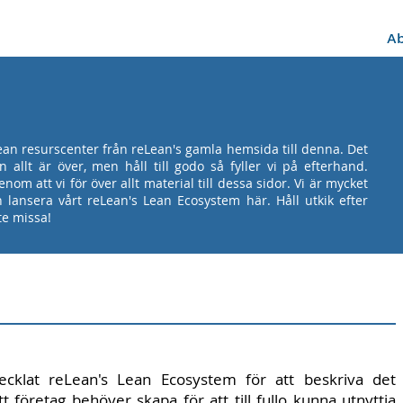
A
Lean resurscenter från reLean's gamla hemsida till denna. Det
n allt är över, men håll till godo så fyller vi på efterhand.
nom att vi för över allt material till dessa sidor. Vi är mycket
 lansera vårt reLean's Lean Ecosystem här. Håll utkik efter
te missa!
ecklat reLean's Lean Ecosystem för att beskriva det
t företag behöver skapa för att till fullo kunna utnyttja