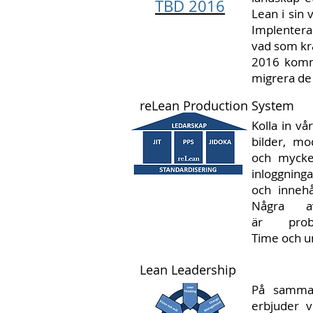
TBD 2016
Lean i sin 
Implentera 
vad som krä
2016 komme
migrera de
reLean Production System
Kolla in vå
bilder, mo
och mycket
inloggninga
och innehå
Några a
är proble
Time och u
Lean Leadership
På samma 
erbjuder v